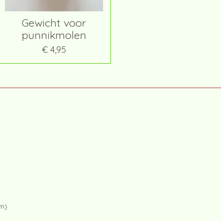
Gewicht voor
punnikmolen
€ 4,95
am)