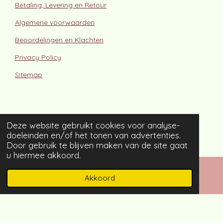
Betaling, Levering en Retour
Algemene voorwaarden
Beoordelingen en Klachten
Privacy Policy
Sitemap
Deze website gebruikt cookies voor analyse-
doeleinden en/of het tonen van advertenties.
Door gebruik te blijven maken van de site gaat
u hiermee akkoord.
© Van Draad Gemaakt
Akkoord
E-mailadres
Instagram