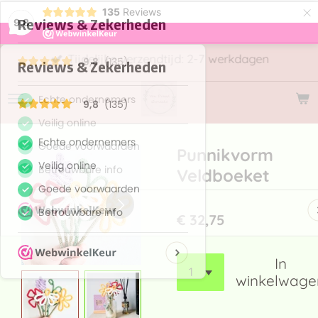
×
135
Reviews
9,8
Tijdelijke verzendtijd: 2-7 werkdagen
Punnikvorm
Veldboeket
€ 32,75
In
winkelwage