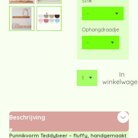
Strik
Ophangdraadje
In
winkelwage
Beschrijving
Punnikvorm Teddybeer – fluffy, handgemaakt