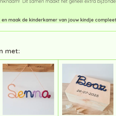
iknaam! Dit samen maakt het geheel extra bijzonder
er en maak de kinderkamer van jouw kindje compleet
n met: