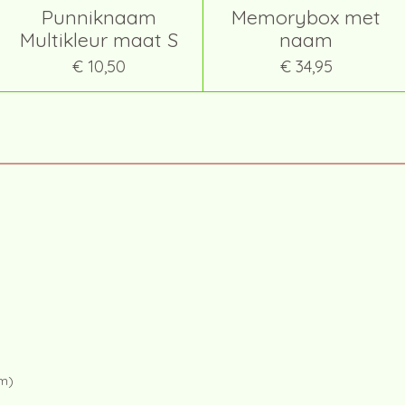
Punniknaam
Memorybox met
Multikleur maat S
naam
€ 10,50
€ 34,95
am)