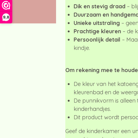
Dik en stevig draad
– bl
Duurzaam en handgema
9,8
Unieke uitstraling
– geen 
Prachtige kleuren
– de k
Persoonlijk detail
– Maak
kindje.
Om rekening mee te houde
De kleur van het katoeng
kleurenbad en de weerg
De punnikvorm is alleen 
kinderhandjes.
Dit product wordt persoo
Geef de kinderkamer een uni