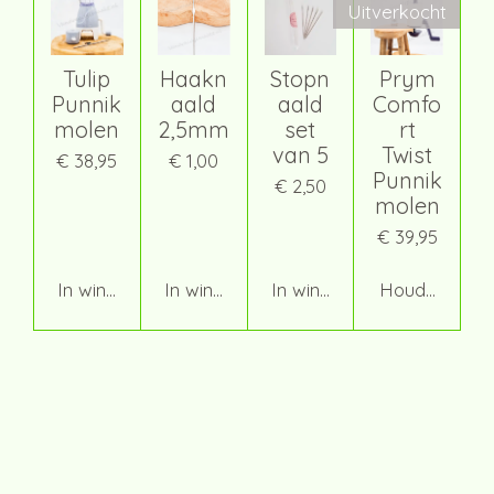
Uitverkocht
Tulip
Haakn
Stopn
Prym
Punnik
aald
aald
Comfo
molen
2,5mm
set
rt
van 5
Twist
€ 38,95
€ 1,00
Punnik
€ 2,50
molen
€ 39,95
In winkelwagen
In winkelwagen
In winkelwagen
Houd mij op 