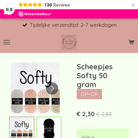
×
136
Reviews
9,8
Tijdelijke verzendtijd: 2-7 werkdagen
Scheepjes
Softy 50
gram
OP=OP
€ 2,30
€ 2,85
Kleur