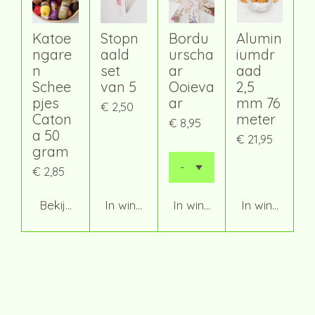
Katoe
Stopn
Bordu
Alumin
ngare
aald
urscha
iumdr
n
set
ar
aad
Schee
van 5
Ooieva
2,5
pjes
ar
mm 76
€ 2,50
Caton
meter
€ 8,95
a 50
€ 21,95
gram
€ 2,85
Bekijk details
In winkelwagen
In winkelwagen
In winkelwag